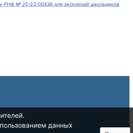
ту РНФ № 25-23-00436 для экскурсий школьников
ителей.
спользованием данных